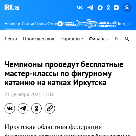
Новости
Статьи
Афиша
Фото
Погода
Ту
Лента
Происшествия
Народные
Финансы
Регионы
Чемпионы проведут бесплатные
мастер-классы по фигурному
катанию на катках Иркутска
21 декабря 2021 17:10
Иркутская областная федерация