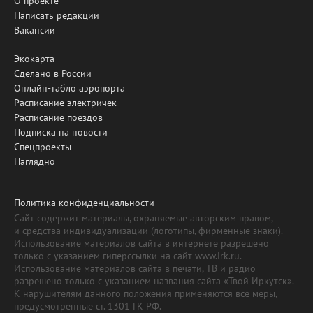
О проекте
Написать редакции
Вакансии
Экокарта
Сделано в России
Онлайн-табло аэропорта
Расписание электричек
Расписание поездов
Подписка на новости
Спецпроекты
Наглядно
Политика конфиденциальности
Сайт содержит материалы, охраняемые авторским правом,
и средства индивидуализации (логотипы, фирменные знаки).
Использование материалов сайта в интернете разрешено
только с указанием гиперссылки на сайт www.irk.ru.
Использование материалов сайта в печати, ТВ и радио
разрешено только с указанием названия сайта «Твой Иркутск».
К нарушителям данного положения применяются все меры,
предусмотренные ст. 1301 ГК РФ.