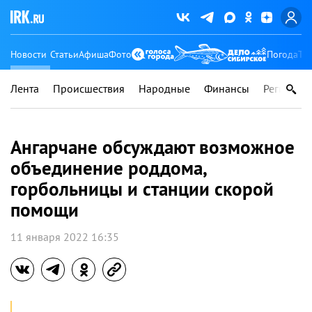
Новости
Статьи
Афиша
Фото
Погода
Ту
Лента
Происшествия
Народные
Финансы
Регионы
Ангарчане обсуждают возможное
объединение роддома,
горбольницы и станции скорой
помощи
11 января 2022 16:35