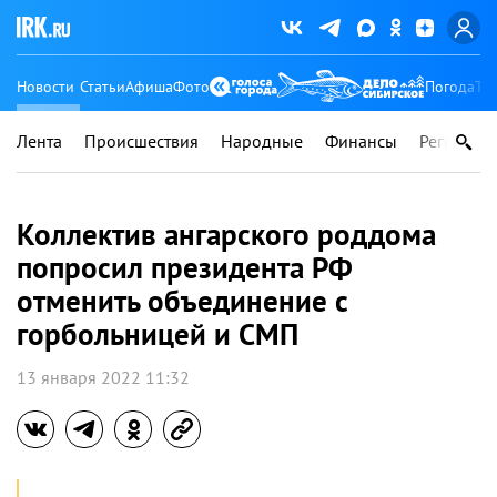
Новости
Статьи
Афиша
Фото
Погода
Ту
Лента
Происшествия
Народные
Финансы
Регионы
Коллектив ангарского роддома
попросил президента РФ
отменить объединение с
горбольницей и СМП
13 января 2022 11:32