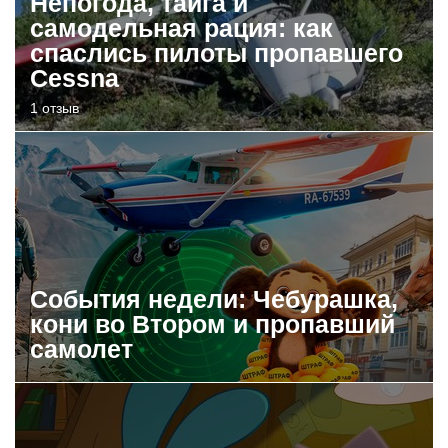
Непогода, тайга и
самодельная рация: как
спаслись пилоты пропавшего
Cessna
1 отзыв
События недели: Чебурашка,
кони во Втором и пропавший
самолет