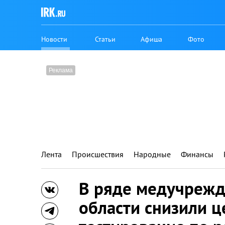
Новости
Статьи
Афиша
Фото
Лента
Происшествия
Народные
Финансы
В ряде медучрежд
области снизили ц