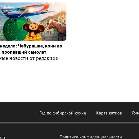
недели: Чебурашка, кони во
и пропавший самолет
ные новости от редакции
Гид по сибирской кухне
Карта катков
Гол
Политика конфиденциальности
рта