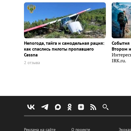
Непогода, тайга и самодельная рация:
События 
как спаслись пилоты пропавшего
Втором 
Cessna
Интерес
IRK.ru.
2 отзыва
Реклама на сайте
О проекте
Экока