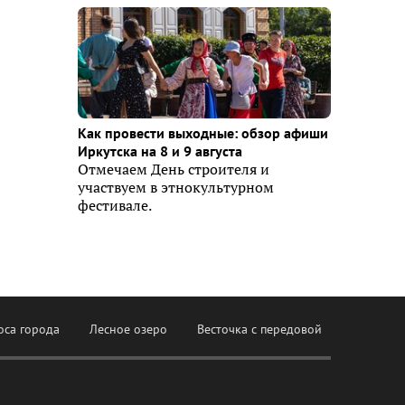
Как провести выходные: обзор афиши
Иркутска на 8 и 9 августа
Отмечаем День строителя и
участвуем в этнокультурном
фестивале.
оса города
Лесное озеро
Весточка с передовой