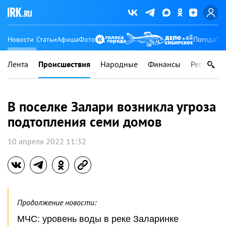
Новости
Статьи
Афиша
Фото
Погода
Ту
Лента
Происшествия
Народные
Финансы
Регионы
В поселке Залари возникла угроза
подтопления семи домов
10 апреля 2022 11:32
Продолжение новости:
МЧС: уровень воды в реке Заларинке