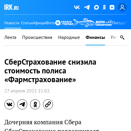
Новости
Статьи
Афиша
Фото
Погода
Ту
Лента
Происшествия
Народные
Финансы
Регионы
СберСтрахование снизила
стоимость полиса
«Фармстрахование»
27 апреля 2022 21:02
Дочерняя компания Сбера