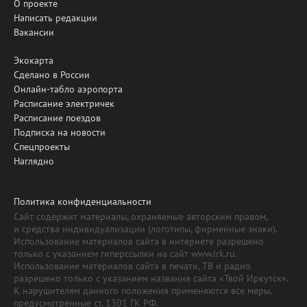
О проекте
Написать редакции
Вакансии
Экокарта
Сделано в России
Онлайн-табло аэропорта
Расписание электричек
Расписание поездов
Подписка на новости
Спецпроекты
Наглядно
Политика конфиденциальности
Сайт содержит материалы, охраняемые авторским правом,
и средства индивидуализации (логотипы, фирменные знаки).
Использование материалов сайта в интернете разрешено
только с указанием гиперссылки на сайт www.irk.ru.
Использование материалов сайта в печати, ТВ и радио
разрешено только с указанием названия сайта «Твой Иркутск».
К нарушителям данного положения применяются все меры,
предусмотренные ст. 1301 ГК РФ.