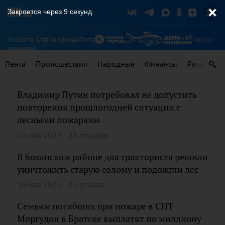
Закроется через
9
секунд
Новости
Статьи
Афиша
Фото
Погода
Ту
Лента
Происшествия
Народные
Финансы
Регионы
Владимир Путин потребовал не допустить
повторения прошлогодней ситуации с
лесными пожарами
10 мая 2022
28 отзывов
В Боханском районе два тракториста решили
уничтожить старую солому и подожгли лес
10 мая 2022
22 отзыва
Семьям погибших при пожаре в СНТ
Моргудон в Братске выплатят по миллиону