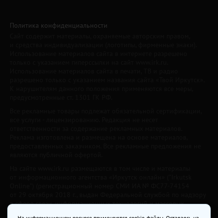
Политика конфиденциальности
Сайт содержит материалы, охраняемые авторским правом,
и средства индивидуализации (логотипы, фирменные знаки).
Использование материалов сайта в интернете разрешено
только с указанием гиперссылки на сайт www.irk.ru.
Использование материалов сайта в печати, ТВ и радио
разрешено только с указанием названия сайта «Твой Иркутск».
К нарушителям данного положения применяются все меры,
предусмотренные ст. 1301 ГК РФ.
Все рекламные товары подлежат обязательной сертификации,
все услуги - лицензированию. Редакция не несет
ответственности за содержание рекламных материалов.
Реклама изготовлена и размещена на основе материалов,
предоставленных заказчиком. Все рекламные предложения не
являются публичной офертой.
На сайте www.irk.ru размещаются в том числе и материалы
от информационного агентства «Иркутск онлайн» ("Irkutsk
Online") (регистрационный номер СМИ ИА № ФС77-74154
от 29 октября 2018 г., выдан Федеральной службой по надзору
в сфере связи, информационных технологий и массовых
коммуникаций) с соответствующей пометкой. Учредитель —
На информационном ресурсе применяются cookie-файлы. Оставаясь на