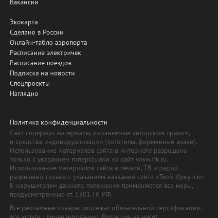
Вакансии
Экокарта
Сделано в России
Онлайн-табло аэропорта
Расписание электричек
Расписание поездов
Подписка на новости
Спецпроекты
Наглядно
Политика конфиденциальности
Сайт содержит материалы, охраняемые авторским правом,
и средства индивидуализации (логотипы, фирменные знаки).
Использование материалов сайта в интернете разрешено
только с указанием гиперссылки на сайт www.irk.ru.
Использование материалов сайта в печати, ТВ и радио
разрешено только с указанием названия сайта «Твой Иркутск».
К нарушителям данного положения применяются все меры,
предусмотренные ст. 1301 ГК РФ.
Все рекламные товары подлежат обязательной сертификации,
все услуги - лицензированию. Редакция не несет