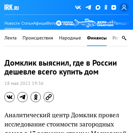
Новости
Статьи
Афиша
Фото
Погода
Ту
Лента
Происшествия
Народные
Финансы
Регионы
Домклик выяснил, где в России
дешевле всего купить дом
18 мая 2022 19:36
Аналитический центр Домклик провел
исследование стоимости загородных