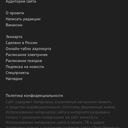
Аудитория сайта
О проекте
Написать редакции
Вакансии
Экокарта
Сделано в России
Онлайн-табло аэропорта
Расписание электричек
Расписание поездов
Подписка на новости
Спецпроекты
Наглядно
Политика конфиденциальности
Сайт содержит материалы, охраняемые авторским правом,
и средства индивидуализации (логотипы, фирменные знаки).
Использование материалов сайта в интернете разрешено
только с указанием гиперссылки на сайт www.irk.ru.
Использование материалов сайта в печати, ТВ и радио
разрешено только с указанием названия сайта «Твой Иркутск».