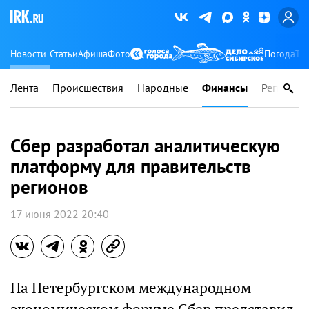
Новости
Статьи
Афиша
Фото
Погода
Ту
Лента
Происшествия
Народные
Финансы
Регионы
Сбер разработал аналитическую
платформу для правительств
регионов
17 июня 2022 20:40
На Петербургском международном