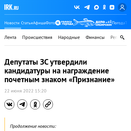
Новости
Статьи
Афиша
Фото
Погода
Ту
Лента
Происшествия
Народные
Финансы
Регионы
Депутаты ЗС утвердили
кандидатуры на награждение
почетным знаком «Признание»
22 июня 2022 15:20
Продолжение новости: