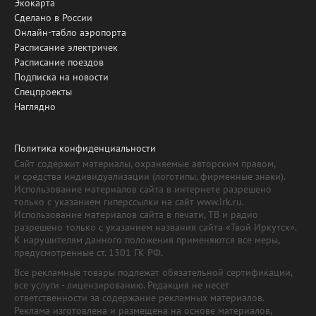
Экокарта
Сделано в России
Онлайн-табло аэропорта
Расписание электричек
Расписание поездов
Подписка на новости
Спецпроекты
Наглядно
Политика конфиденциальности
Сайт содержит материалы, охраняемые авторским правом,
и средства индивидуализации (логотипы, фирменные знаки).
Использование материалов сайта в интернете разрешено
только с указанием гиперссылки на сайт www.irk.ru.
Использование материалов сайта в печати, ТВ и радио
разрешено только с указанием названия сайта «Твой Иркутск».
К нарушителям данного положения применяются все меры,
предусмотренные ст. 1301 ГК РФ.
Все рекламные товары подлежат обязательной сертификации,
все услуги - лицензированию. Редакция не несет
ответственности за содержание рекламных материалов.
Реклама изготовлена и размещена на основе материалов,