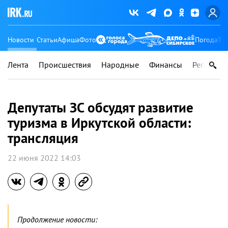
Новости
Статьи
Афиша
Фото
Погода
Ту
Лента
Происшествия
Народные
Финансы
Регионы
Депутаты ЗС обсудят развитие
туризма в Иркутской области:
трансляция
22 июня 2022 14:03
Продолжение новости: