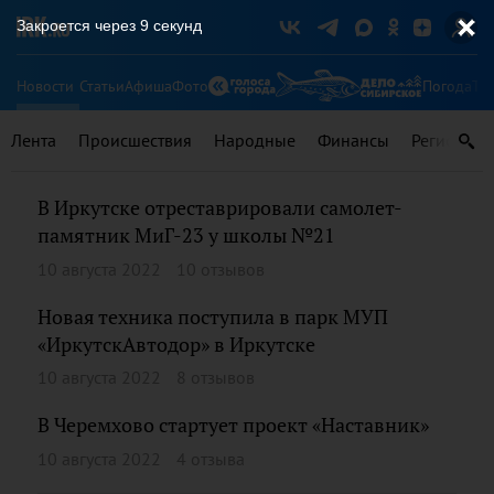
Закроется через
9
секунд
Новости
Статьи
Афиша
Фото
Погода
Ту
Лента
Происшествия
Народные
Финансы
Регионы
В Иркутске отреставрировали самолет-
памятник МиГ-23 у школы №21
10 августа 2022
10 отзывов
Новая техника поступила в парк МУП
«ИркутскАвтодор» в Иркутске
10 августа 2022
8 отзывов
В Черемхово стартует проект «Наставник»
10 августа 2022
4 отзыва