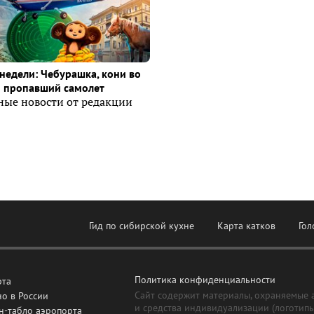
недели: Чебурашка, кони во
и пропавший самолет
ные новости от редакции
Гид по сибирской кухне
Карта катков
Гол
Политика конфиденциальности
рта
Сайт содержит материалы, охраняемые 
о в России
и средства индивидуализации (логотип
н-табло аэропорта