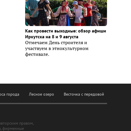
Как провести выходные: обзор афиши
Иркутска на 8 и 9 августа
Отмечаем День строителя и
участвуем в этнокультурном
фестивале.
оса города
Лесное озеро
Весточка с передовой
авторским правом,
ы, фирменные