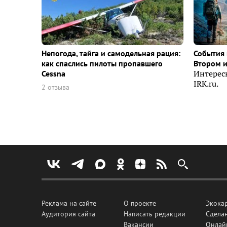
Непогода, тайга и самодельная рация:
События 
как спаслись пилоты пропавшего
Втором 
Cessna
Интерес
IRK.ru.
2 отзыва
Реклама на сайте
О проекте
Экока
Аудитория сайта
Написать редакции
Сделан
Вакансии
Онлай