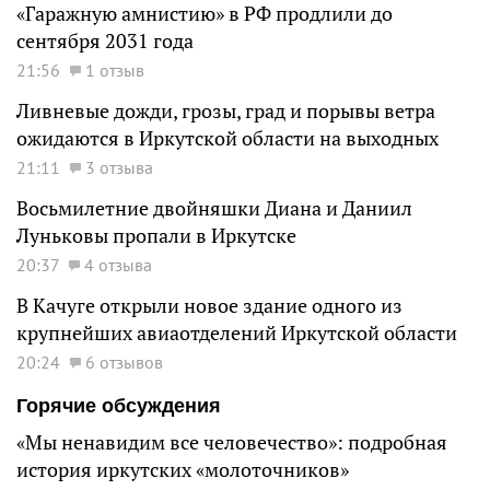
«Гаражную амнистию» в РФ продлили до
сентября 2031 года
21:56
1 отзыв
Ливневые дожди, грозы, град и порывы ветра
ожидаются в Иркутской области на выходных
21:11
3 отзыва
Восьмилетние двойняшки Диана и Даниил
Луньковы пропали в Иркутске
20:37
4 отзыва
В Качуге открыли новое здание одного из
крупнейших авиаотделений Иркутской области
20:24
6 отзывов
Горячие обсуждения
«Мы ненавидим все человечество»: подробная
история иркутских «молоточников»