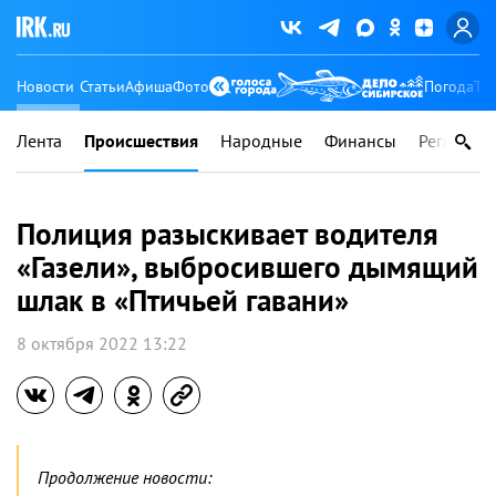
Новости
Статьи
Афиша
Фото
Погода
Ту
Лента
Происшествия
Народные
Финансы
Регионы
Полиция разыскивает водителя
«Газели», выбросившего дымящий
шлак в «Птичьей гавани»
8 октября 2022 13:22
Продолжение новости: