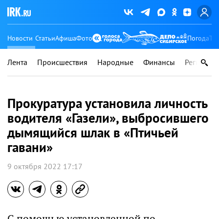
Новости
Статьи
Афиша
Фото
Погода
Ту
Лента
Происшествия
Народные
Финансы
Регионы
Прокуратура установила личность
водителя «Газели», выбросившего
дымящийся шлак в «Птичьей
гавани»
9 октября 2022 17:17
С помощью установленной по