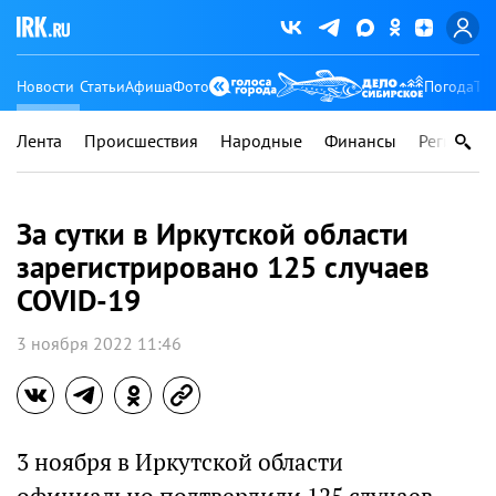
Новости
Статьи
Афиша
Фото
Погода
Ту
Лента
Происшествия
Народные
Финансы
Регионы
За сутки в Иркутской области
зарегистрировано 125 случаев
COVID-19
3 ноября 2022 11:46
3 ноября в Иркутской области