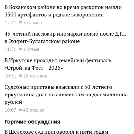
В Боханском районе во время раскопок нашли
3500 артефактов и редкое захоронение
12:41
3 отзыва
45-летний пассажир иномарки погиб после ДТП
в Эхирит-Булагатском районе
11:51
1 отзыв
В Иркутске проходит семейный фестиваль
«Строй-ка Фест – 2026»
10:51
28 отзывов
Судебные приставы взыскали с 50-летнего
иркутянина долг по алиментам на два миллиона
рублей
10:07
42 отзыва
Горячие обсуждения
В Шелехове суд приговорил к пяти годам