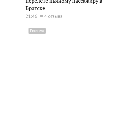
перелете пьяному пассажиру в
Братске
21:46
4 отзыва