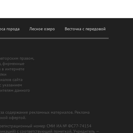
оса города
Лесное озеро
Весточка с передовой
авторским правом,
ы, фирменные
а в интернете
ылки
риалов сайта
с указанием
шителям данного
и за содержание рекламных материалов. Реклама
чной офертой.
") (регистрационный номер СМИ ИА № ФС77-74154
никаций) с соответствующей пометкой. Учредитель —