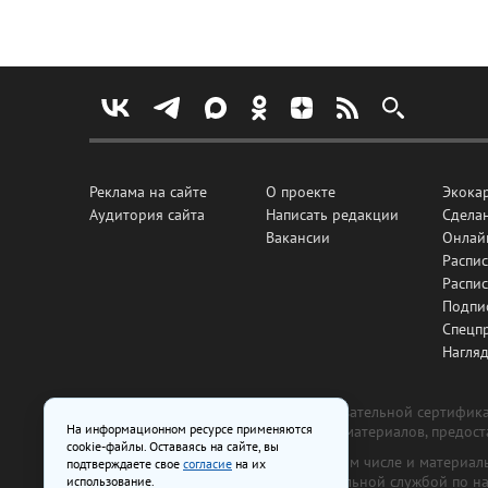
Реклама на сайте
О проекте
Экока
Аудитория сайта
Написать редакции
Сделан
Вакансии
Онлай
Распис
Распи
Подпи
Спецп
Нагля
Все рекламные товары подлежат обязательной сертификац
На информационном ресурсе применяются
изготовлена и размещена на основе материалов, предос
cookie-файлы. Оставаясь на сайте, вы
На сайте www.irk.ru размещаются в том числе и материа
подтверждаете свое
согласие
на их
от 29 октября 2018 г., выдан Федеральной службой по 
использование.