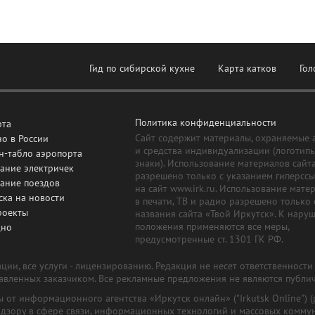
Гид по сибирской кухне
Карта катков
Гол
Политика конфиденциальности
рта
Сайт содержит материалы, охраняемые 
о в России
и средства индивидуализации (логотип
н-табло аэропорта
знаки). Использование материалов сайт
ание электричек
разрешено только с указанием гиперсс
сание поездов
на сайт www.irk.ru. Использование мате
ска на новости
в печати, ТВ и радио разрешено только 
роекты
названия сайта «Твой Иркутск». К нару
положения применяются все меры,
дно
предусмотренные ст. 1301 ГК РФ.
ии, все услуги - лицензированию. Редакция не несет ответственност
тавленных заказчиком. Все рекламные предложения не являются публи
лы от информационного агентства «Иркутск онлайн» ("Irkutsk Online
надзору в сфере связи, информационных технологий и массовых комму