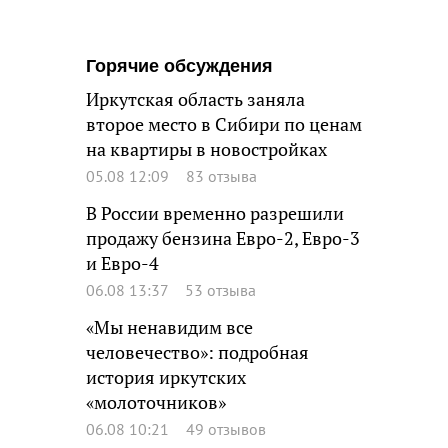
Горячие обсуждения
Иркутская область заняла
второе место в Сибири по ценам
на квартиры в новостройках
05.08 12:09
83 отзыва
В России временно разрешили
продажу бензина Евро-2, Евро-3
и Евро-4
06.08 13:37
53 отзыва
«Мы ненавидим все
человечество»: подробная
история иркутских
«молоточников»
06.08 10:21
49 отзывов