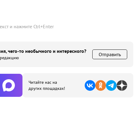
текст и нажмите
Ctrl
+
Enter
ия, чего-то необычного и интересного?
Отправить
 редакцию
Читайте нас на
других площадках!