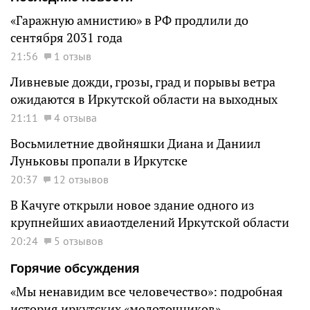
«Гаражную амнистию» в РФ продлили до
сентября 2031 года
21:56
1 отзыв
Ливневые дожди, грозы, град и порывы ветра
ожидаются в Иркутской области на выходных
21:11
4 отзыва
Восьмилетние двойняшки Диана и Даниил
Луньковы пропали в Иркутске
20:37
12 отзывов
В Качуге открыли новое здание одного из
крупнейших авиаотделений Иркутской области
20:24
5 отзывов
Горячие обсуждения
«Мы ненавидим все человечество»: подробная
история иркутских «молоточников»