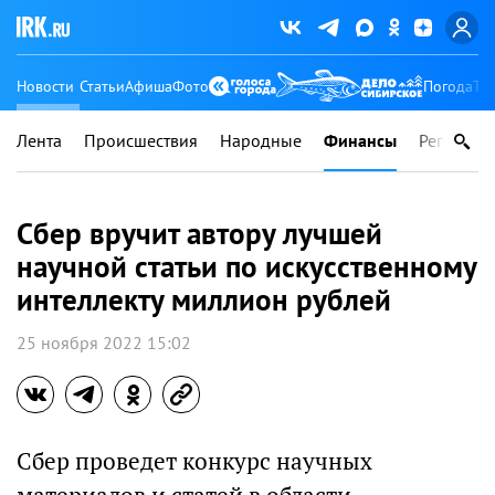
Новости
Статьи
Афиша
Фото
Погода
Ту
Лента
Происшествия
Народные
Финансы
Регионы
Сбер вручит автору лучшей
научной статьи по искусственному
интеллекту миллион рублей
25 ноября 2022 15:02
Сбер проведет конкурс научных