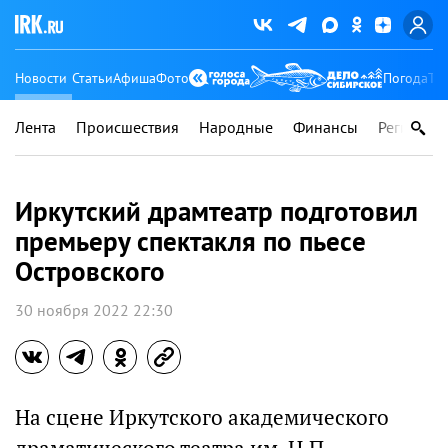
Новости
Статьи
Афиша
Фото
Погода
Ту
Лента
Происшествия
Народные
Финансы
Регионы
Иркутский драмтеатр подготовил
премьеру спектакля по пьесе
Островского
30 ноября 2022 22:30
На сцене Иркутского академического