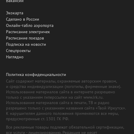
Вакансии
Экокарта
Сделано в России
Онлайн-табло аэропорта
Расписание электричек
Расписание поездов
Подписка на новости
Спецпроекты
Наглядно
Политика конфиденциальности
Сайт содержит материалы, охраняемые авторским правом,
и средства индивидуализации (логотипы, фирменные знаки).
Использование материалов сайта в интернете разрешено
только с указанием гиперссылки на сайт www.irk.ru.
Использование материалов сайта в печати, ТВ и радио
разрешено только с указанием названия сайта «Твой Иркутск».
К нарушителям данного положения применяются все меры,
предусмотренные ст. 1301 ГК РФ.
Все рекламные товары подлежат обязательной сертификации,
все услуги - лицензированию. Редакция не несет