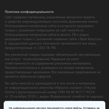
Политика конфиденциальности
Сайт содержит материалы, охраняемые авторским правом,
и средства индивидуализации (логотипы, фирменные знаки).
Использование материалов сайта в интернете разрешено
только с указанием гиперссылки на сайт www.irk.ru.
Использование материалов сайта в печати, ТВ и радио
разрешено только с указанием названия сайта «Твой Иркутск».
К нарушителям данного положения применяются все меры,
предусмотренные ст. 1301 ГК РФ.
Все рекламные товары подлежат обязательной сертификации,
все услуги - лицензированию. Редакция не несет
ответственности за содержание рекламных материалов.
Реклама изготовлена и размещена на основе материалов,
предоставленных заказчиком. Все рекламные предложения не
являются публичной офертой.
На сайте www.irk.ru размещаются в том числе и материалы
от информационного агентства «Иркутск онлайн» ("Irkutsk
Online") (регистрационный номер СМИ ИА № ФС77-74154
от 29 октября 2018 г., выдан Федеральной службой по надзору
в сфере связи, информационных технологий и массовых
коммуникаций) с соответствующей пометкой. Учредитель —
На информационном ресурсе применяются cookie-файлы. Оставаясь на