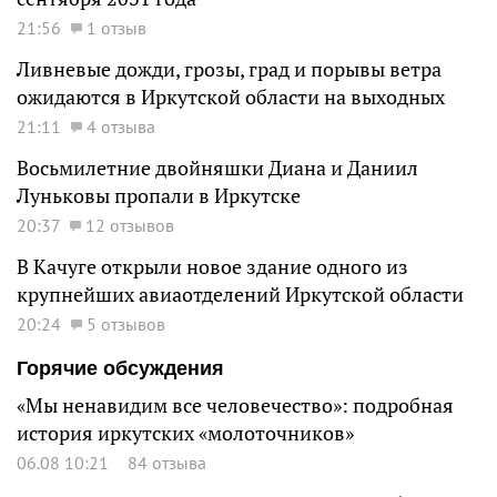
21:56
1 отзыв
Ливневые дожди, грозы, град и порывы ветра
ожидаются в Иркутской области на выходных
21:11
4 отзыва
Восьмилетние двойняшки Диана и Даниил
Луньковы пропали в Иркутске
20:37
12 отзывов
В Качуге открыли новое здание одного из
крупнейших авиаотделений Иркутской области
20:24
5 отзывов
Горячие обсуждения
«Мы ненавидим все человечество»: подробная
история иркутских «молоточников»
06.08 10:21
84 отзыва