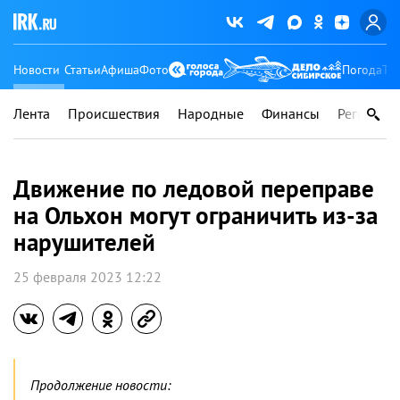
Новости
Статьи
Афиша
Фото
Погода
Ту
Лента
Происшествия
Народные
Финансы
Регионы
Движение по ледовой переправе
на Ольхон могут ограничить из-за
нарушителей
25 февраля 2023 12:22
Продолжение новости: