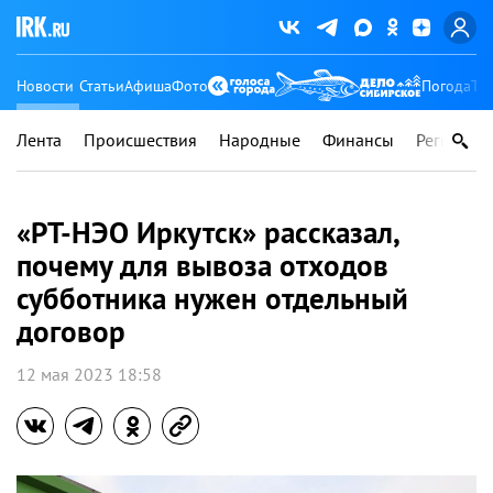
Новости
Статьи
Афиша
Фото
Погода
Ту
Лента
Происшествия
Народные
Финансы
Регионы
«РТ-НЭО Иркутск» рассказал,
почему для вывоза отходов
субботника нужен отдельный
договор
12 мая 2023 18:58