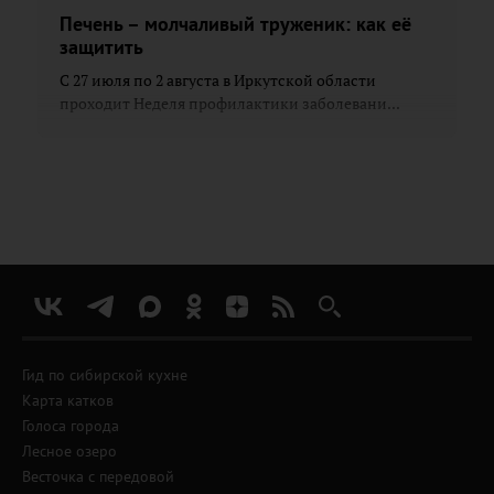
Печень – молчаливый труженик: как её
защитить
С 27 июля по 2 августа в Иркутской области
проходит Неделя профилактики заболевани...
Гид по сибирской кухне
Карта катков
Голоса города
Лесное озеро
Весточка с передовой