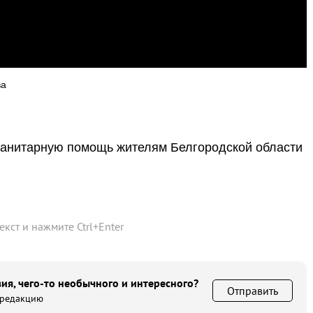
ва
уманитарную помощь жителям Белгородской области
текст и нажмите
Ctrl
+
Enter
ия, чего-то необычного и интересного?
Отправить
 редакцию