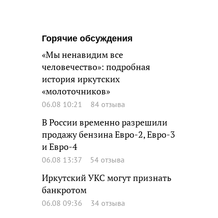
Горячие обсуждения
«Мы ненавидим все
человечество»: подробная
история иркутских
«молоточников»
06.08 10:21
84 отзыва
В России временно разрешили
продажу бензина Евро-2, Евро-3
и Евро-4
06.08 13:37
54 отзыва
Иркутский УКС могут признать
банкротом
06.08 09:36
34 отзыва