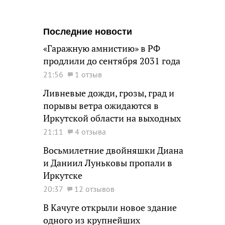
Последние новости
«Гаражную амнистию» в РФ
продлили до сентября 2031 года
21:56
1 отзыв
Ливневые дожди, грозы, град и
порывы ветра ожидаются в
Иркутской области на выходных
21:11
4 отзыва
Восьмилетние двойняшки Диана
и Даниил Луньковы пропали в
Иркутске
20:37
12 отзывов
В Качуге открыли новое здание
одного из крупнейших