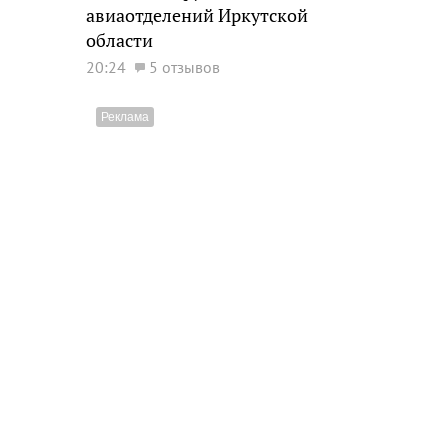
авиаотделений Иркутской
области
20:24
5 отзывов