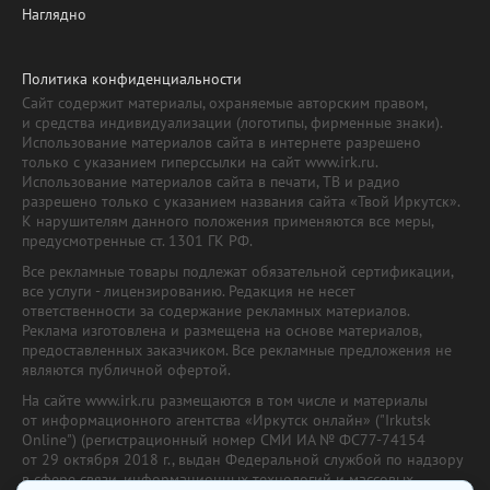
Наглядно
Политика конфиденциальности
Сайт содержит материалы, охраняемые авторским правом,
и средства индивидуализации (логотипы, фирменные знаки).
Использование материалов сайта в интернете разрешено
только с указанием гиперссылки на сайт www.irk.ru.
Использование материалов сайта в печати, ТВ и радио
разрешено только с указанием названия сайта «Твой Иркутск».
К нарушителям данного положения применяются все меры,
предусмотренные ст. 1301 ГК РФ.
Все рекламные товары подлежат обязательной сертификации,
все услуги - лицензированию. Редакция не несет
ответственности за содержание рекламных материалов.
Реклама изготовлена и размещена на основе материалов,
предоставленных заказчиком. Все рекламные предложения не
являются публичной офертой.
На сайте www.irk.ru размещаются в том числе и материалы
от информационного агентства «Иркутск онлайн» ("Irkutsk
Online") (регистрационный номер СМИ ИА № ФС77-74154
от 29 октября 2018 г., выдан Федеральной службой по надзору
в сфере связи, информационных технологий и массовых