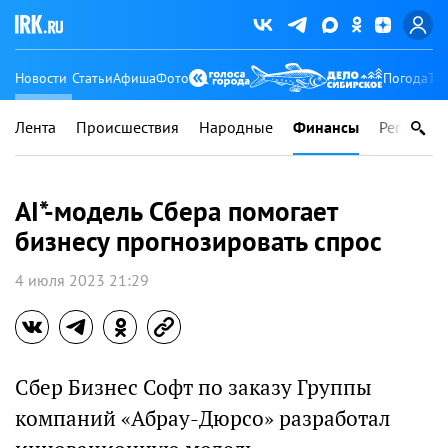
Новости
Статьи
Афиша
Фото
Погода
Ту
Лента
Происшествия
Народные
Финансы
Регионы
AI*-модель Сбера помогает
бизнесу прогнозировать спрос
4 июля 2023 21:29
Сбер Бизнес Софт по заказу Группы
компаний «Абрау-Дюрсо» разработал