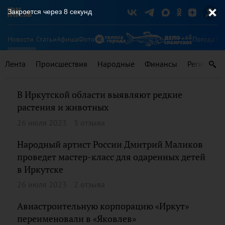
Закроется через
7
секунд
Новости
Статьи
Афиша
Фото
Погода
Ту
Лента
Происшествия
Народные
Финансы
Регионы
В Иркутской области выявляют редкие
растения и животных
26 июля 2023
3 отзыва
Народный артист России Дмитрий Маликов
проведет мастер-класс для одаренных детей
в Иркутске
26 июля 2023
2 отзыва
Авиастроительную корпорацию «Иркут»
переименовали в «Яковлев»