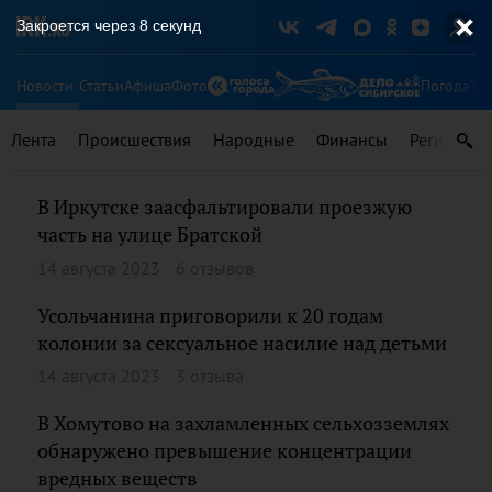
Закроется через
8
секунд
Новости
Статьи
Афиша
Фото
Погода
Ту
Лента
Происшествия
Народные
Финансы
Регионы
В Иркутске заасфальтировали проезжую
часть на улице Братской
14 августа 2023
6 отзывов
Усольчанина приговорили к 20 годам
колонии за сексуальное насилие над детьми
14 августа 2023
3 отзыва
В Хомутово на захламленных сельхозземлях
обнаружено превышение концентрации
вредных веществ