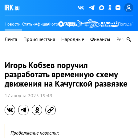
Новости
Статьи
Афиша
Фото
Погода
Ту
Лента
Происшествия
Народные
Финансы
Регионы
Игорь Кобзев поручил
разработать временную схему
движения на Качугской развязке
17 августа 2023 19:49
Продолжение новости: