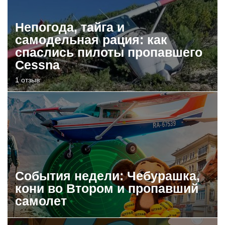
Непогода, тайга и
самодельная рация: как
спаслись пилоты пропавшего
Cessna
1 отзыв
События недели: Чебурашка,
кони во Втором и пропавший
самолет