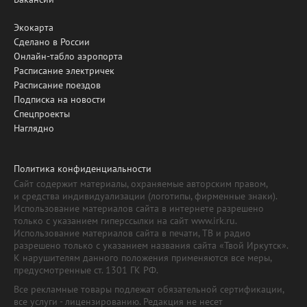
Экокарта
Сделано в России
Онлайн-табло аэропорта
Расписание электричек
Расписание поездов
Подписка на новости
Спецпроекты
Наглядно
Политика конфиденциальности
Сайт содержит материалы, охраняемые авторским правом,
и средства индивидуализации (логотипы, фирменные знаки).
Использование материалов сайта в интернете разрешено
только с указанием гиперссылки на сайт www.irk.ru.
Использование материалов сайта в печати, ТВ и радио
разрешено только с указанием названия сайта «Твой Иркутск».
К нарушителям данного положения применяются все меры,
предусмотренные ст. 1301 ГК РФ.
Все рекламные товары подлежат обязательной сертификации,
все услуги - лицензированию. Редакция не несет