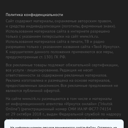
Политика конфиденциальности
Сайт содержит материалы, охраняемые авторским правом,
и средства индивидуализации (логотипы, фирменные знаки).
Использование материалов сайта в интернете разрешено
только с указанием гиперссылки на сайт www.irk.ru.
Использование материалов сайта в печати, ТВ и радио
разрешено только с указанием названия сайта «Твой Иркутск».
К нарушителям данного положения применяются все меры,
предусмотренные ст. 1301 ГК РФ.
Все рекламные товары подлежат обязательной сертификации,
все услуги - лицензированию. Редакция не несет
ответственности за содержание рекламных материалов.
Реклама изготовлена и размещена на основе материалов,
предоставленных заказчиком. Все рекламные предложения не
являются публичной офертой.
На сайте www.irk.ru размещаются в том числе и материалы
от информационного агентства «Иркутск онлайн» ("Irkutsk
Online") (регистрационный номер СМИ ИА № ФС77-74154
от 29 октября 2018 г., выдан Федеральной службой по надзору
в сфере связи, информационных технологий и массовых
коммуникаций) с соответствующей пометкой. Учредитель —
На информационном ресурсе применяются cookie-файлы. Оставаясь на