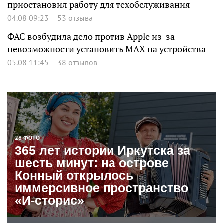
приостановил работу для техобслуживания
04.08 09:23
53 отзыва
ФАС возбудила дело против Apple из-за
невозможности установить MAX на устройства
05.08 11:45
38 отзывов
28 ФОТО
365 лет истории Иркутска за
шесть минут: на острове
Конный открылось
иммерсивное пространство
«И-сторис»