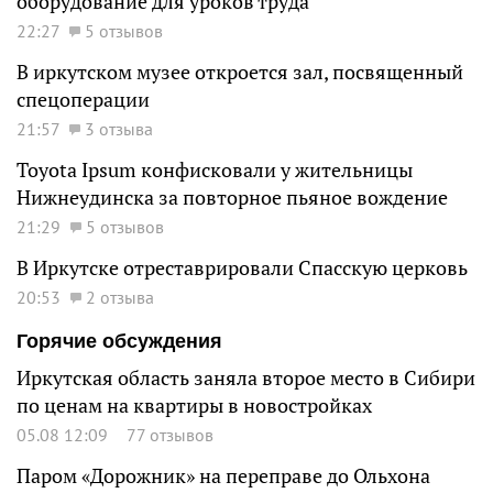
оборудование для уроков труда
22:27
5 отзывов
В иркутском музее откроется зал, посвященный
спецоперации
21:57
3 отзыва
Toyota Ipsum конфисковали у жительницы
Нижнеудинска за повторное пьяное вождение
21:29
5 отзывов
В Иркутске отреставрировали Спасскую церковь
20:53
2 отзыва
Горячие обсуждения
Иркутская область заняла второе место в Сибири
по ценам на квартиры в новостройках
05.08 12:09
77 отзывов
Паром «Дорожник» на переправе до Ольхона