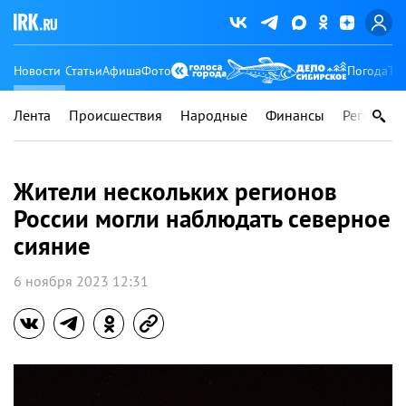
Новости
Статьи
Афиша
Фото
Погода
Ту
Лента
Происшествия
Народные
Финансы
Регионы
Жители нескольких регионов
России могли наблюдать северное
сияние
6 ноября 2023 12:31