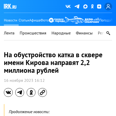
Новости
Статьи
Афиша
Фото
Погода
Ту
Лента
Происшествия
Народные
Финансы
Регионы
На обустройство катка в сквере
имени Кирова направят 2,2
миллиона рублей
16 ноября 2023 16:12
Продолжение новости: