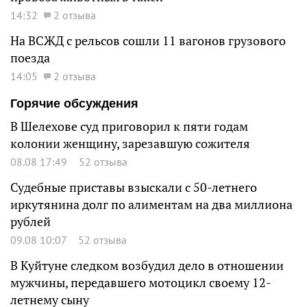
14:32
2 отзыва
На ВСЖД с рельсов сошли 11 вагонов грузового
поезда
14:05
2 отзыва
Горячие обсуждения
В Шелехове суд приговорил к пяти годам
колонии женщину, зарезавшую сожителя
08.08 17:49
52 отзыва
Судебные приставы взыскали с 50-летнего
иркутянина долг по алиментам на два миллиона
рублей
09.08 10:07
52 отзыва
В Куйтуне следком возбудил дело в отношении
мужчины, передавшего мотоцикл своему 12-
летнему сыну