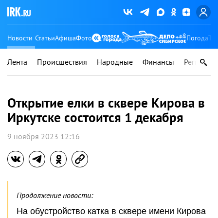
Новости
Статьи
Афиша
Фото
Погода
Ту
Лента
Происшествия
Народные
Финансы
Регионы
Открытие елки в сквере Кирова в
Иркутске состоится 1 декабря
9 ноября 2023 12:16
Продолжение новости:
На обустройство катка в сквере имени Кирова