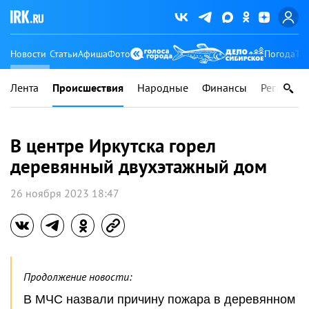
Новости
Статьи
Афиша
Фото
Погода
Ту
Лента
Происшествия
Народные
Финансы
Регионы
В центре Иркутска горел
деревянный двухэтажный дом
26 ноября 2023 18:47
Продолжение новости:
В МЧС назвали причину пожара в деревянном