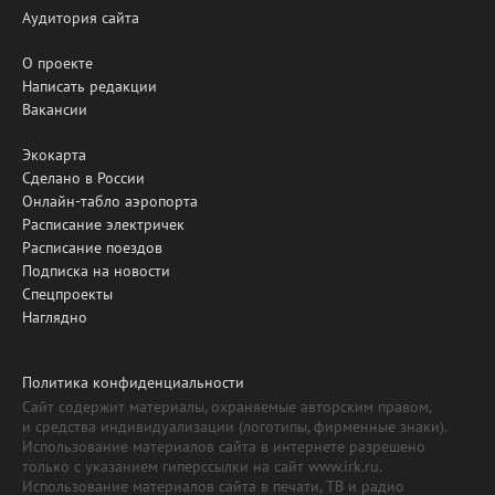
Аудитория сайта
О проекте
Написать редакции
Вакансии
Экокарта
Сделано в России
Онлайн-табло аэропорта
Расписание электричек
Расписание поездов
Подписка на новости
Спецпроекты
Наглядно
Политика конфиденциальности
Сайт содержит материалы, охраняемые авторским правом,
и средства индивидуализации (логотипы, фирменные знаки).
Использование материалов сайта в интернете разрешено
только с указанием гиперссылки на сайт www.irk.ru.
Использование материалов сайта в печати, ТВ и радио