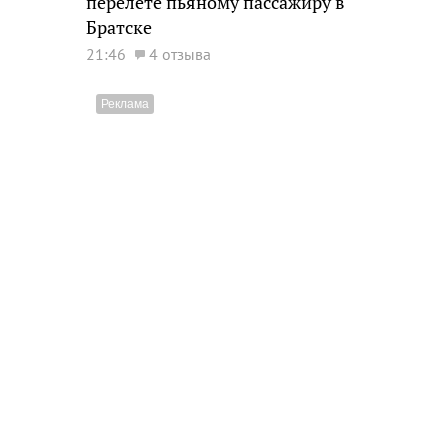
перелете пьяному пассажиру в
Братске
21:46
4 отзыва