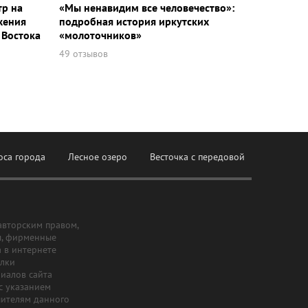
тр на
«Мы ненавидим все человечество»:
жения
подробная история иркутских
 Востока
«молоточников»
49 отзывов
оса города
Лесное озеро
Весточка с передовой
авторским правом,
ы, фирменные
а в интернете
ылки
риалов сайта
с указанием
шителям данного