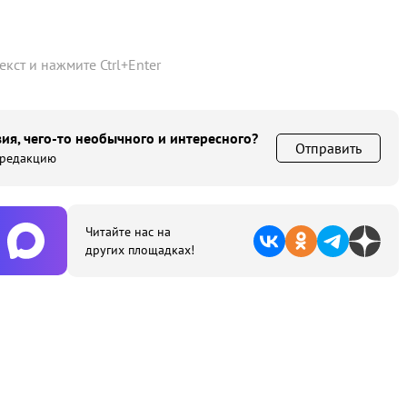
текст и нажмите
Ctrl
+
Enter
ия, чего-то необычного и интересного?
Отправить
 редакцию
Читайте нас на
других площадках!