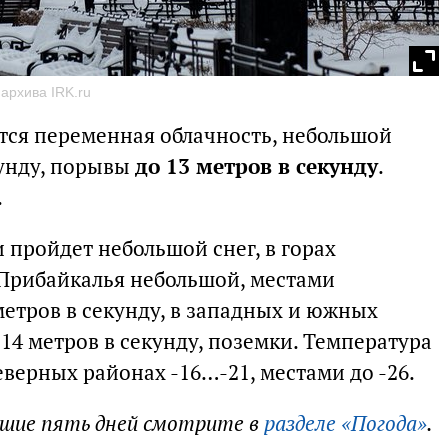
 архива IRK.ru
ется переменная облачность, небольшой
кунду, порывы
до 13 метров в секунду
.
.
 пройдет небольшой снег, в горах
Прибайкалья небольшой, местами
метров в секунду, в западных и южных
14 метров в секунду, поземки. Температура
еверных районах -16…-21, местами до -26.
йшие пять дней смотрите в
разделе «Погода»
.