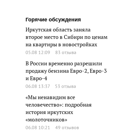
Горячие обсуждения
Иркутская область заняла
второе место в Сибири по ценам
на квартиры в новостройках
05.08 12:09
83 отзыва
В России временно разрешили
продажу бензина Евро-2, Евро-3
и Евро-4
06.08 13:37
53 отзыва
«Мы ненавидим все
человечество»: подробная
история иркутских
«молоточников»
06.08 10:21
49 отзывов