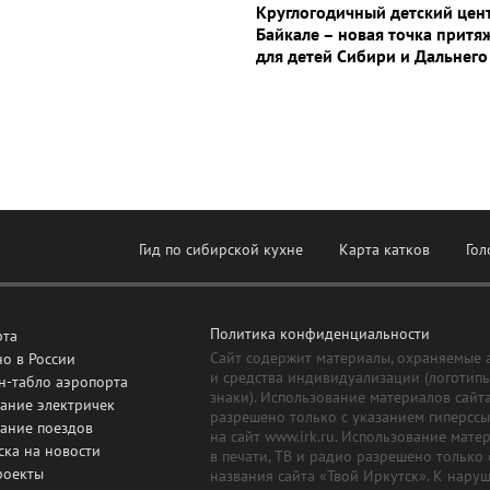
Круглогодичный детский цен
Байкале – новая точка притя
для детей Сибири и Дальнего
Гид по сибирской кухне
Карта катков
Гол
Политика конфиденциальности
рта
Сайт содержит материалы, охраняемые 
о в России
и средства индивидуализации (логотип
н-табло аэропорта
знаки). Использование материалов сайт
ание электричек
разрешено только с указанием гиперсс
сание поездов
на сайт www.irk.ru. Использование мате
ска на новости
в печати, ТВ и радио разрешено только 
роекты
названия сайта «Твой Иркутск». К нару