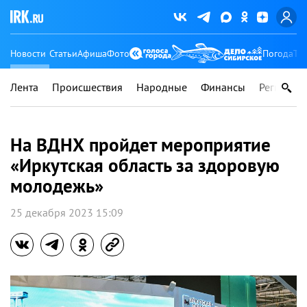
Новости
Статьи
Афиша
Фото
Погода
Ту
Лента
Происшествия
Народные
Финансы
Регионы
На ВДНХ пройдет мероприятие
«Иркутская область за здоровую
молодежь»
25 декабря 2023 15:09