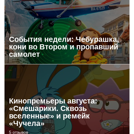
События недели: Чебурашка,
кони во Втором и пропавший
самолет
Кинопремьеры августа:
«Смешарики. Сквозь
вселенные» и ремейк
«Чучела»
5 отзывов