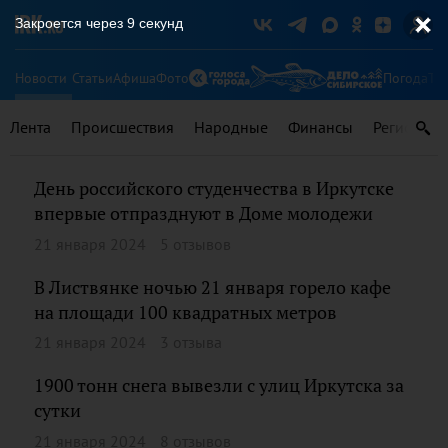
Закроется через
9
секунд
Новости
Статьи
Афиша
Фото
Погода
Ту
Лента
Происшествия
Народные
Финансы
Регионы
День российского студенчества в Иркутске
впервые отпразднуют в Доме молодежи
21 января 2024
5 отзывов
В Листвянке ночью 21 января горело кафе
на площади 100 квадратных метров
21 января 2024
3 отзыва
1900 тонн снега вывезли с улиц Иркутска за
сутки
21 января 2024
8 отзывов