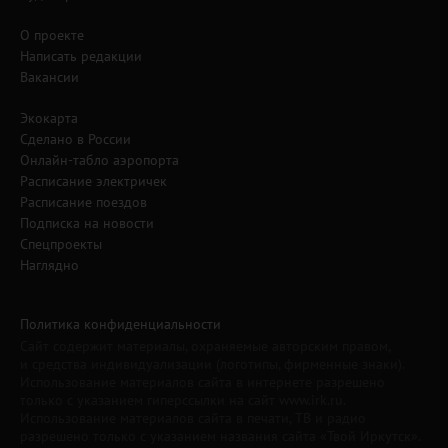
О проекте
Написать редакции
Вакансии
Экокарта
Сделано в России
Онлайн-табло аэропорта
Расписание электричек
Расписание поездов
Подписка на новости
Спецпроекты
Наглядно
Политика конфиденциальности
Сайт содержит материалы, охраняемые авторским правом,
и средства индивидуализации (логотипы, фирменные знаки).
Использование материалов сайта в интернете разрешено
только с указанием гиперссылки на сайт www.irk.ru.
Использование материалов сайта в печати, ТВ и радио
разрешено только с указанием названия сайта «Твой Иркутск».