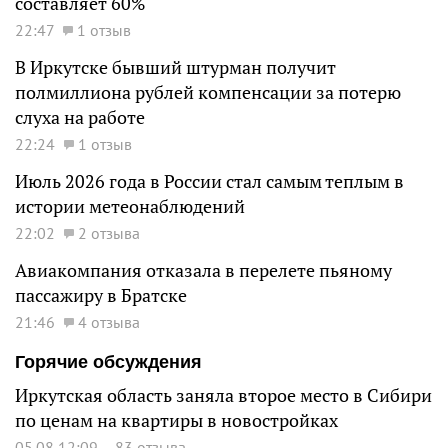
составляет 60%
22:47
1 отзыв
В Иркутске бывший штурман получит
полмиллиона рублей компенсации за потерю
слуха на работе
22:24
1 отзыв
Июль 2026 года в России стал самым теплым в
истории метеонаблюдений
22:02
2 отзыва
Авиакомпания отказала в перелете пьяному
пассажиру в Братске
21:46
4 отзыва
Горячие обсуждения
Иркутская область заняла второе место в Сибири
по ценам на квартиры в новостройках
05.08 12:09
83 отзыва