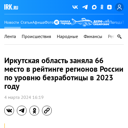
Новости
Статьи
Афиша
Фото
Погода
Ту
Лента
Происшествия
Народные
Финансы
Регионы
Иркутская область заняла 66
место в рейтинге регионов России
по уровню безработицы в 2023
году
4 марта 2024 16:19