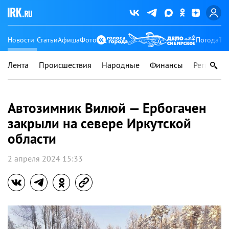
Новости
Статьи
Афиша
Фото
Погода
Ту
Лента
Происшествия
Народные
Финансы
Регионы
Автозимник Вилюй — Ербогачен
закрыли на севере Иркутской
области
2 апреля 2024 15:33