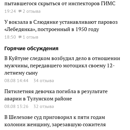
пытавшегося скрыться от инспекторов ГИМС
19:24
2 отзыва
У вокзала в Слюдянке устанавливают паровоз
«Лебедянка», построенный в 1950 году
18:50
1 отзыв
Горячие обсуждения
В Куйтуне следком возбудил дело в отношении
мужчины, передавшего мотоцикл своему 12-
летнему сыну
08.08 14:44
34 отзыва
Пятилетняя девочка погибла в результате
аварии в Тулунском районе
08.08 13:26
32 отзыва
В Шелехове суд приговорил к пяти годам
колонии женщину, зарезавшую сожителя