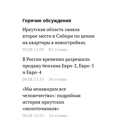
Горячие обсуждения
Иркутская область заняла
второе место в Сибири по ценам
на квартиры в новостройках
05.08 12:09
83 отзыва
В России временно разрешили
продажу бензина Евро-2, Евро-3
и Евро-4
06.08 13:37
54 отзыва
«Мы ненавидим все
человечество»: подробная
история иркутских
«молоточников»
06.08 10:21
54 отзыва