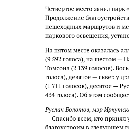
Четвертое место занял парк 
Продолжение благоустройст
пешеходных маршрутов и мес
паркового освещения, устан
На пятом месте оказалась ал
(9 592 голоса), на шестом — П
Томсона (2 139 голосов). Вос
голоса), девятое — сквер у д
(1 711 голосов), десятое — 
434 голоса). Об этом сообща
Руслан Болотов, мэр Иркутск
— Спасибо всем, кто принял 
благоустроим в следующем го