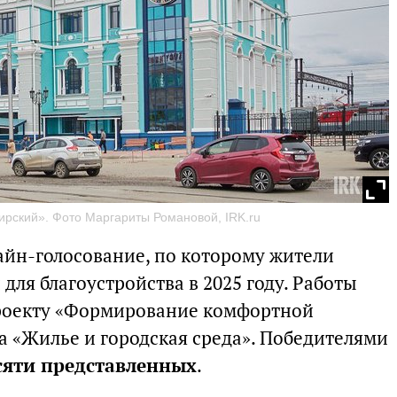
рский». Фото Маргариты Романовой, IRK.ru
айн-голосование, по которому жители
для благоустройства в 2025 году. Работы
роекту «Формирование комфортной
а «Жилье и городская среда». Победителями
есяти представленных
.