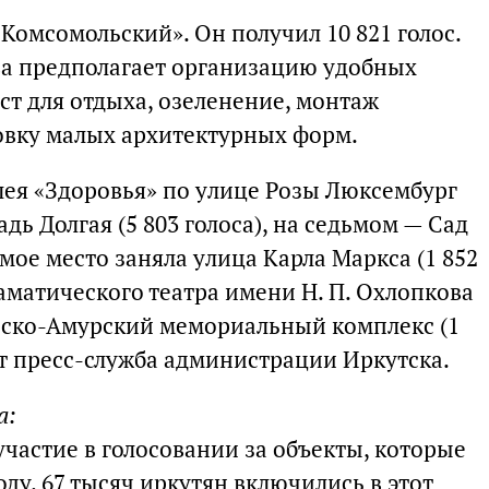
«Комсомольский». Он получил 10 821 голос.
ва предполагает организацию удобных
т для отдыха, озеленение, монтаж
овку малых архитектурных форм.
лея «Здоровья» по улице Розы Люксембург
адь Долгая (5 803 голоса), на седьмом — Сад
ьмое место заняла улица Карла Маркса (1 852
раматического театра имени Н. П. Охлопкова
Русско-Амурский мемориальный комплекс (1
ет пресс-служба администрации Иркутска.
а:
участие в голосовании за объекты, которые
ду. 67 тысяч иркутян включились в этот