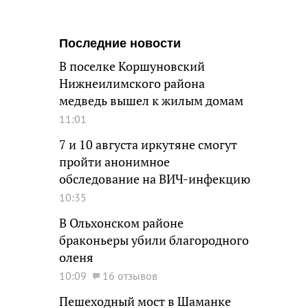
Последние новости
В поселке Коршуновский
Нижнеилимского района
медведь вышел к жилым домам
11:01
7 и 10 августа иркутяне смогут
пройти анонимное
обследование на ВИЧ-инфекцию
10:35
В Ольхонском районе
браконьеры убили благородного
оленя
10:09
16 отзывов
Пешеходный мост в Шаманке