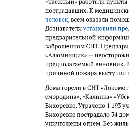
«Таежный» работали пункты
пострадавших. К медицинск
человек
, всем оказали помо
Дознаватели
установили пр
предварительной информации
заброшенном СНТ. Предвари
«Алюминщик» — неосторожно
предполагаемый виновник. 
причиной пожара выступил п
Дома горели в СНТ «Локомот
смородина», «Калинка» «Убск
Вихоревке. Утрачено 1 193 уча
Вихоревке пострадало 34 до
уничтожены огнем. Без жилья 