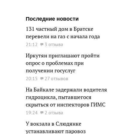
Последние новости
131 частный дом в Братске
перевели на газ с начала года
21:12
3 отзыва
Иркутян приглашают пройти
опрос о проблемах при
получении госуслуг
20:15
27 отзывов
На Байкале задержали водителя
гидроцикла, пытавшегося
скрыться от инспекторов ГИМС
19:24
2 отзыва
У вокзала в Слюдянке
устанавливают паровоз