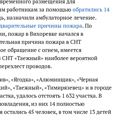
 временного размещения для
им работникам за помощью
обратились 14
щь, назначили амбулаторное лечение.
едварительные причины пожара
. По
, пожар в Вихоревке начался в
тельная причина пожара в СНТ
е обращение с огнем, имеется
В СНТ «Таежный» наиболее вероятной
ерехлест проводов.
ив», «Ягодка», «Алюминщик», «Черная
ий», «Таежный», «Тимирязевец» и в городе
стка, удалось отстоять 1 632 участка. В
мовладения, из них 14 полностью
остались 45 человек, в том числе 13 детей