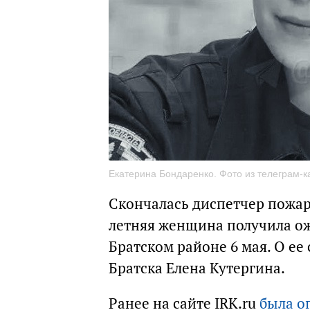
Екатерина Бондаренко. Фото из телеграм-
Скончалась диспетчер пожар
летняя женщина получила ож
Братском районе 6 мая. О ее
Братска Елена Кутергина.
Ранее на сайте IRK.ru
была о