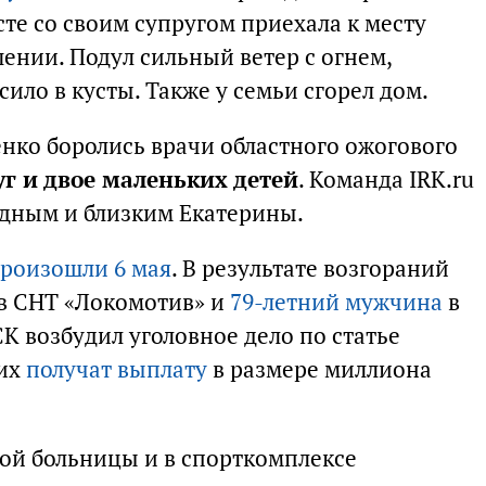
сте со своим супругом приехала к месту
ении. Подул сильный ветер с огнем,
сило в кусты. Также у семьи сгорел дом.
нко боролись врачи областного ожогового
уг и двое маленьких детей
. Команда IRK.ru
одным и близким Екатерины.
роизошли 6 мая
. В результате возгораний
в СНТ «Локомотив» и
79-летний мужчина
в
К возбудил уголовное дело по статье
ших
получат выплату
в размере миллиона
кой больницы и в спорткомплексе