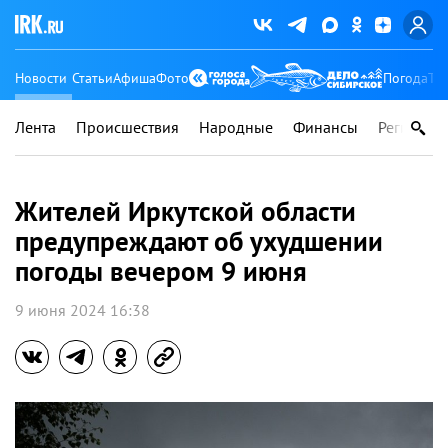
Новости
Статьи
Афиша
Фото
Погода
Ту
Лента
Происшествия
Народные
Финансы
Регионы
Жителей Иркутской области
предупреждают об ухудшении
погоды вечером 9 июня
9 июня 2024 16:38