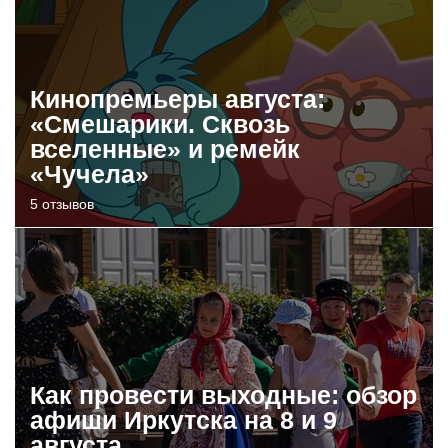
Кинопремьеры августа:
«Смешарики. Сквозь
вселенные» и ремейк
«Чучела»
5 отзывов
Как провести выходные: обзор
афиши Иркутска на 8 и 9
августа