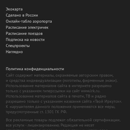
Экокарта
Сделано в России
Онлайн-табло аэропорта
Расписание электричек
Расписание поездов
Подписка на новости
Спецпроекты
Наглядно
Политика конфиденциальности
Сайт содержит материалы, охраняемые авторским правом,
и средства индивидуализации (логотипы, фирменные знаки).
Использование материалов сайта в интернете разрешено
только с указанием гиперссылки на сайт www.irk.ru.
Использование материалов сайта в печати, ТВ и радио
разрешено только с указанием названия сайта «Твой Иркутск».
К нарушителям данного положения применяются все меры,
предусмотренные ст. 1301 ГК РФ.
Все рекламные товары подлежат обязательной сертификации,
все услуги - лицензированию. Редакция не несет