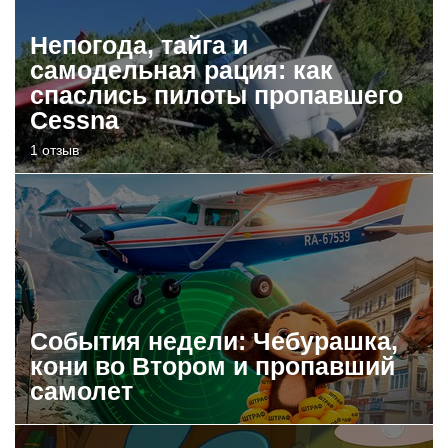
Непогода, тайга и
самодельная рация: как
спаслись пилоты пропавшего
Cessna
1 отзыв
События недели: Чебурашка,
кони во Втором и пропавший
самолет