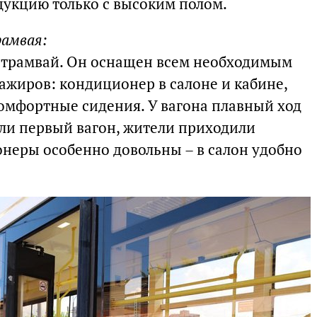
дукцию только с высоким полом.
рамвая:
 трамвай. Он оснащен всем необходимым
сажиров: кондиционер в салоне и кабине,
омфортные сидения. У вагона плавный ход
али первый вагон, жители приходили
онеры особенно довольны – в салон удобно