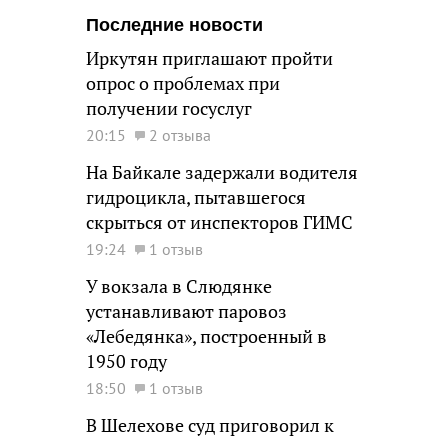
Последние новости
Иркутян приглашают пройти
опрос о проблемах при
получении госуслуг
20:15
2 отзыва
На Байкале задержали водителя
гидроцикла, пытавшегося
скрыться от инспекторов ГИМС
19:24
1 отзыв
У вокзала в Слюдянке
устанавливают паровоз
«Лебедянка», построенный в
1950 году
18:50
1 отзыв
В Шелехове суд приговорил к