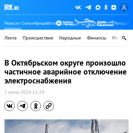
Новости
Статьи
Афиша
Фото
Погода
Ту
Лента
Происшествия
Народные
Финансы
Регионы
В Октябрьском округе произошло
частичное аварийное отключение
электроснабжения
1 июля 2024 12:24