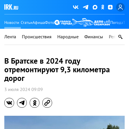
Новости
Статьи
Афиша
Фото
Погода
Ту
Лента
Происшествия
Народные
Финансы
Регионы
В Братске в 2024 году
отремонтируют 9,3 километра
дорог
3 июля 2024 09:09