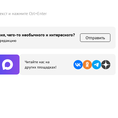
текст и нажмите
Ctrl
+
Enter
ия, чего-то необычного и интересного?
Отправить
 редакцию
Читайте нас на
других площадках!