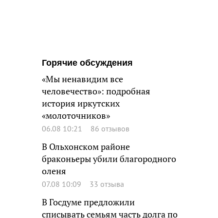
Горячие обсуждения
«Мы ненавидим все
человечество»: подробная
история иркутских
«молоточников»
06.08 10:21
86 отзывов
В Ольхонском районе
браконьеры убили благородного
оленя
07.08 10:09
33 отзыва
В Госдуме предложили
списывать семьям часть долга по