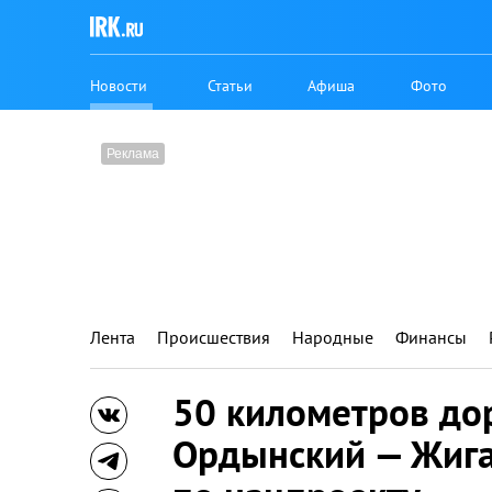
Новости
Статьи
Афиша
Фото
Лента
Происшествия
Народные
Финансы
50 километров дор
Ордынский — Жиг