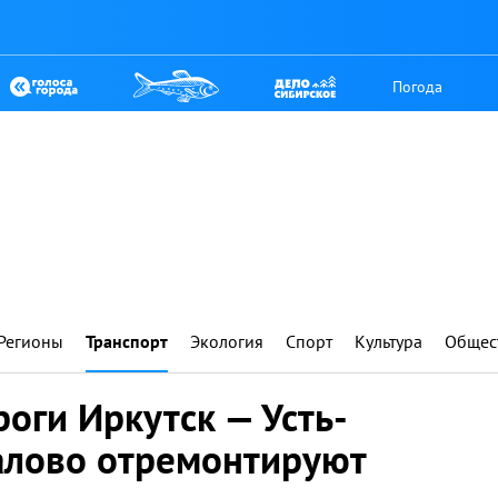
Погода
Регионы
Транспорт
Экология
Спорт
Культура
Общес
оги Иркутск — Усть-
алово отремонтируют