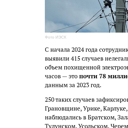
Фото ИЭСК
С начала 2024 года сотрудн
выявили 415 случаев нелега
объем похищенной электроэн
часов — это
почти 78 милли
данным за 2023 год.
250 таких случаев зафиксиро
Грановщине, Урике, Карлуке
наблюдались в Братском, За
Тулунском, Усольском, Чере