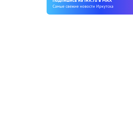
Подпишиcь на IRK.ru в MAX
Cамые свежие новости Иркутска