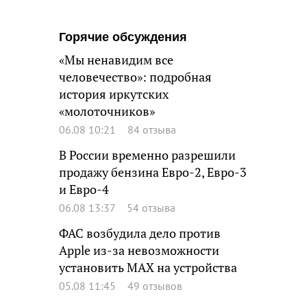
Горячие обсуждения
«Мы ненавидим все
человечество»: подробная
история иркутских
«молоточников»
06.08 10:21
84 отзыва
В России временно разрешили
продажу бензина Евро-2, Евро-3
и Евро-4
06.08 13:37
54 отзыва
ФАС возбудила дело против
Apple из-за невозможности
установить MAX на устройства
05.08 11:45
49 отзывов