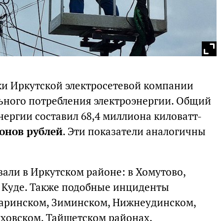
ики Иркутской электросетевой компании
льного потребления электроэнергии. Общий
ергии составил 68,4 миллиона киловатт-
онов рублей
. Эти показатели аналогичны
вали в Иркутском районе: в Хомутово,
, Куде. Также подобные инциденты
ларинском, Зиминском, Нижнеудинском,
мховском, Тайшетском районах.