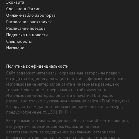
Экокарта
Сделано в России
Онлайн-табло аэропорта
Расписание электричек
Расписание поездов
Подписка на новости
Спецпроекты
Наглядно
Политика конфиденциальности
Сайт содержит материалы, охраняемые авторским правом,
и средства индивидуализации (логотипы, фирменные знаки).
Использование материалов сайта в интернете разрешено
только с указанием гиперссылки на сайт www.irk.ru.
Использование материалов сайта в печати, ТВ и радио
разрешено только с указанием названия сайта «Твой Иркутск».
К нарушителям данного положения применяются все меры,
предусмотренные ст. 1301 ГК РФ.
Все рекламные товары подлежат обязательной сертификации,
все услуги - лицензированию. Редакция не несет
ответственности за содержание рекламных материалов.
Реклама изготовлена и размещена на основе материалов,