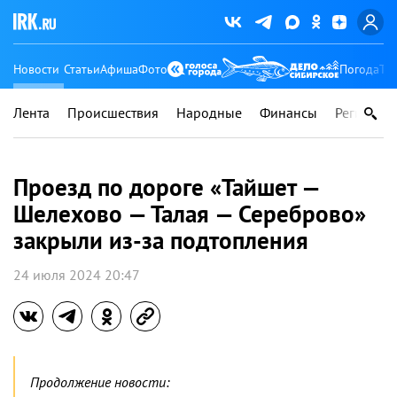
Новости
Статьи
Афиша
Фото
Погода
Ту
Лента
Происшествия
Народные
Финансы
Регионы
Проезд по дороге «Тайшет —
Шелехово — Талая — Сереброво»
закрыли из-за подтопления
24 июля 2024 20:47
Продолжение новости: