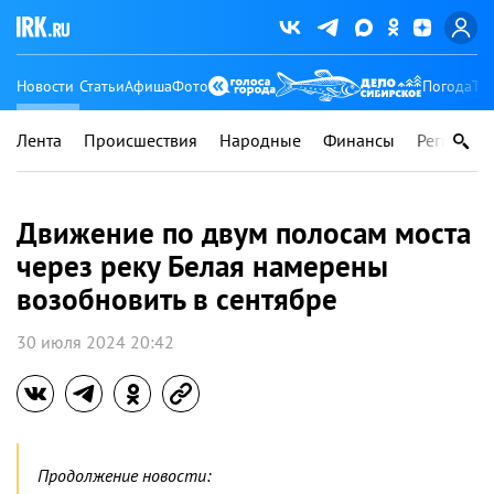
Новости
Статьи
Афиша
Фото
Погода
Ту
Лента
Происшествия
Народные
Финансы
Регионы
Движение по двум полосам моста
через реку Белая намерены
возобновить в сентябре
30 июля 2024 20:42
Продолжение новости: