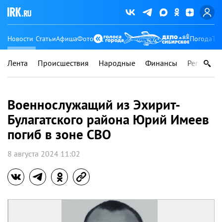
Новости
Статьи
Афиша
Фото
Погода
Ту
Лента
Происшествия
Народные
Финансы
Регионы
Военнослужащий из Эхирит-
Булагатского района Юрий Имеев
погиб в зоне СВО
8 августа 2024 11:02