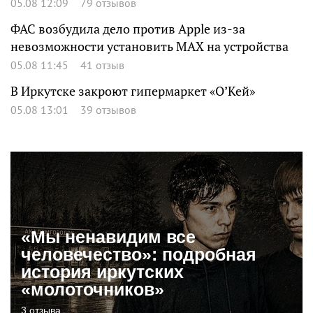
05.08 12:09
79 отзывов
ФАС возбудила дело против Apple из-за
невозможности установить MAX на устройства
05.08 11:45
41 отзыв
В Иркутске закроют гипермаркет «О’Кей»
05.08 13:01
39 отзывов
«Мы ненавидим все
человечество»: подробная
история иркутских
«молоточников»
3 отзыва