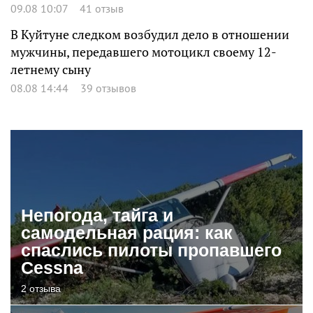
09.08 10:07
41 отзыв
В Куйтуне следком возбудил дело в отношении
мужчины, передавшего мотоцикл своему 12-
летнему сыну
08.08 14:44
39 отзывов
Непогода, тайга и
самодельная рация: как
спаслись пилоты пропавшего
Cessna
2 отзыва