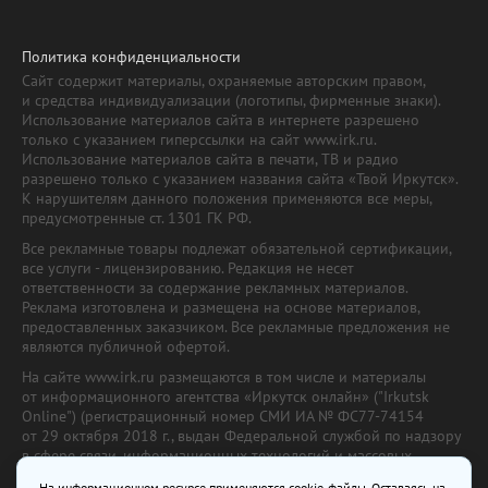
Политика конфиденциальности
Сайт содержит материалы, охраняемые авторским правом,
и средства индивидуализации (логотипы, фирменные знаки).
Использование материалов сайта в интернете разрешено
только с указанием гиперссылки на сайт www.irk.ru.
Использование материалов сайта в печати, ТВ и радио
разрешено только с указанием названия сайта «Твой Иркутск».
К нарушителям данного положения применяются все меры,
предусмотренные ст. 1301 ГК РФ.
Все рекламные товары подлежат обязательной сертификации,
все услуги - лицензированию. Редакция не несет
ответственности за содержание рекламных материалов.
Реклама изготовлена и размещена на основе материалов,
предоставленных заказчиком. Все рекламные предложения не
являются публичной офертой.
На сайте www.irk.ru размещаются в том числе и материалы
от информационного агентства «Иркутск онлайн» ("Irkutsk
Online") (регистрационный номер СМИ ИА № ФС77-74154
от 29 октября 2018 г., выдан Федеральной службой по надзору
в сфере связи, информационных технологий и массовых
коммуникаций) с соответствующей пометкой. Учредитель —
На информационном ресурсе применяются cookie-файлы. Оставаясь на