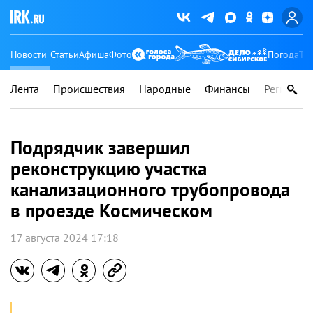
Новости
Статьи
Афиша
Фото
Погода
Ту
Лента
Происшествия
Народные
Финансы
Регионы
Подрядчик завершил
реконструкцию участка
канализационного трубопровода
в проезде Космическом
17 августа 2024 17:18