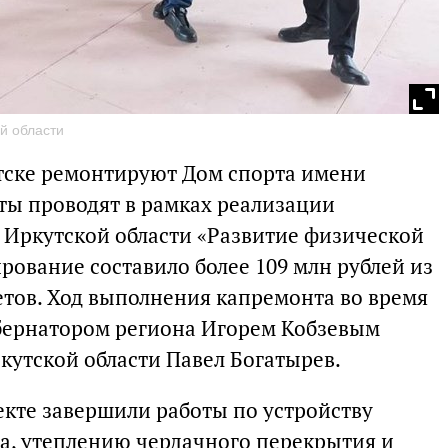
й области
тске ремонтируют Дом спорта имени
ты проводят в рамках реализации
Иркутской области «Развитие физической
рование составило более 109 млн рублей из
етов. Ход выполнения капремонта во время
убернатором региона Игорем Кобзевым
кутской области Павел Богатырев.
екте завершили работы по устройству
жа, утеплению чердачного перекрытия и