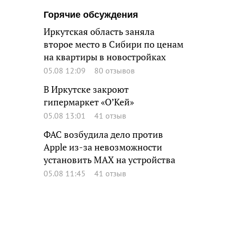
Горячие обсуждения
Иркутская область заняла
второе место в Сибири по ценам
на квартиры в новостройках
05.08 12:09
80 отзывов
В Иркутске закроют
гипермаркет «О’Кей»
05.08 13:01
41 отзыв
ФАС возбудила дело против
Apple из-за невозможности
установить MAX на устройства
05.08 11:45
41 отзыв