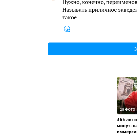
Нужно, конечно, переименов
Называть приличное заведен
такое…
З
28 ФОТО
365 лет 
минут: н
иммерсив